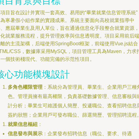
項目背景與目標
本項目旨在設計并實現一套高效、易用的“畢業就業信息管理系統”
作為寒暑假小組作業的實踐成果。系統主要面向高校就業指導中
心、應屆畢業生及用人單位，旨在通過信息化手段整合就業資源
優化就業服務流程，提升管理效率與信息透明度。項目采用前后
離的主流架構，后端使用SpringBoot框架，前端使用Vue.js結合
TML/CSS，數據庫采用MySQL，項目管理工具為Maven，力求
造一個技術棧現代、功能完備的示范性項目。
核心功能模塊設計
多角色權限管理
：系統分為管理員、畢業生、企業用戶三種
色。管理員擁有最高權限，負責基礎數據管理、信息審核與
計分析；畢業生可維護個人簡歷、投遞職位、查看招聘信息
簽約狀態；企業用戶可發布職位、篩選簡歷、管理招聘流程
就業信息樞紐
：
信息發布與展示
：企業發布招聘信息（職位、要求、待遇